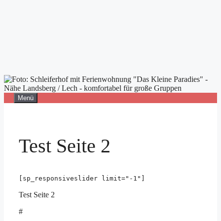
Zum
Menü
Inhalt
springen
Test Seite 2
[sp_responsiveslider limit="-1"]
Test Seite 2
#