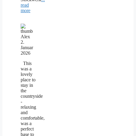
read
more
Alex
2.
Januar
2026
This
was a
lovely
place to
stay in
the
countryside
-
relaxing
and
comfortable,
was a
perfect
base to