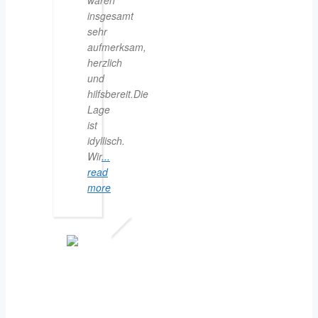
waren
insgesamt
sehr
aufmerksam,
herzlich
und
hilfsbereit.Die
Lage
ist
idyllisch.
Wir
...
read
more
CONNI
5.
JULI
2026