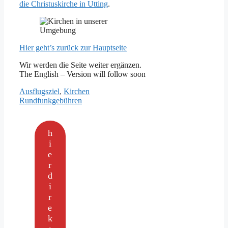
die Christuskirche in Utting
.
Hier geht’s zurück zur Hauptseite
Wir werden die Seite weiter ergänzen.
The English – Version will follow soon
Kategorien
Ausflugsziel
,
Kirchen
Rundfunkgebühren
h
i
e
r
d
i
r
e
k