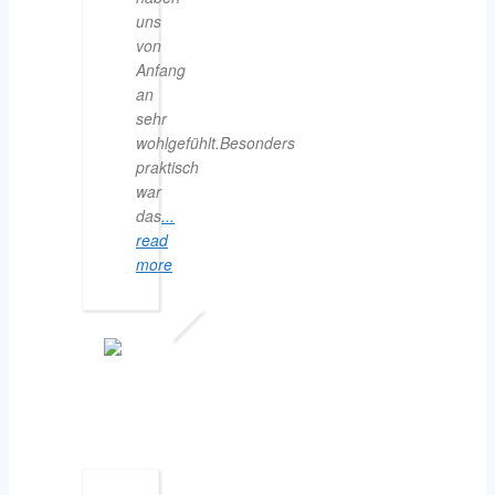
uns
von
Anfang
an
sehr
wohlgefühlt.Besonders
praktisch
war
das
...
read
more
CHRISTOPH
19.
JULI
2026