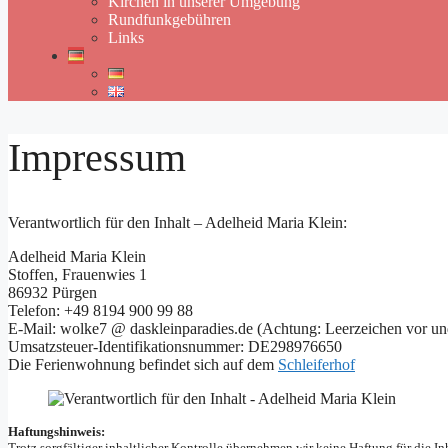
Kirchen in unserer Umgebung
Rundfunkgebühren
Links
Impressum
Verantwortlich für den Inhalt – Adelheid Maria Klein:
Adelheid Maria Klein
Stoffen, Frauenwies 1
86932 Pürgen
Telefon: +49 8194 900 99 88
E-Mail: wolke7 @ daskleinparadies.de (Achtung: Leerzeichen vor un
Umsatzsteuer-Identifikationsnummer: DE298976650
Die Ferienwohnung befindet sich auf dem
Schleiferhof
Haftungshinweis:
Trotz sorgfältiger inhaltlicher Kontrolle übernehmen wir keine Haftung für die Inh