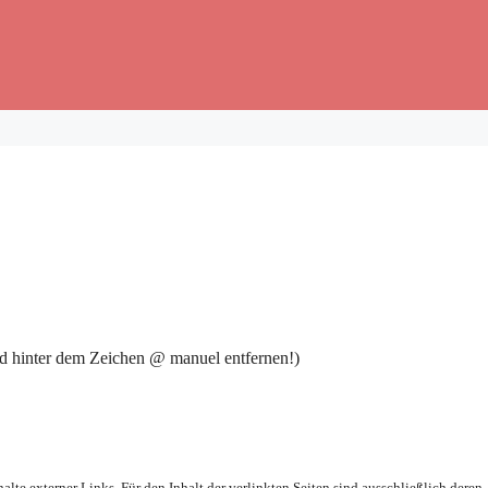
d hinter dem Zeichen @ manuel entfernen!)
alte externer Links. Für den Inhalt der verlinkten Seiten sind ausschließlich deren