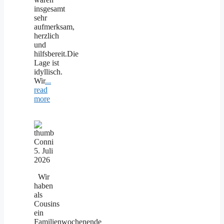
insgesamt
sehr
aufmerksam,
herzlich
und
hilfsbereit.Die
Lage ist
idyllisch.
Wir
...
read
more
Conni
5. Juli
2026
Wir
haben
als
Cousins
ein
Familienwochenende