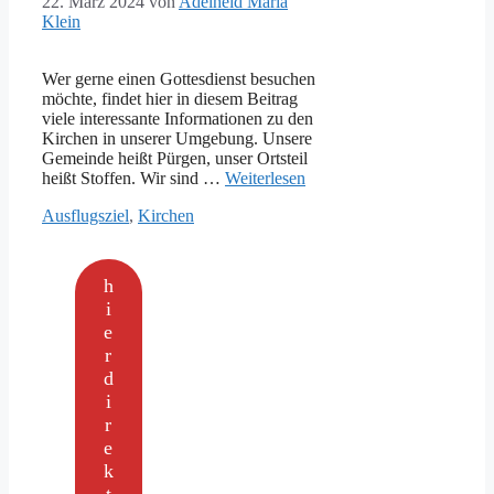
22. März 2024
von
Adelheid Maria
Klein
Wer gerne einen Gottesdienst besuchen
möchte, findet hier in diesem Beitrag
viele interessante Informationen zu den
Kirchen in unserer Umgebung. Unsere
Gemeinde heißt Pürgen, unser Ortsteil
heißt Stoffen. Wir sind …
Weiterlesen
Kategorien
Ausflugsziel
,
Kirchen
h
i
e
r
d
i
r
e
k
t