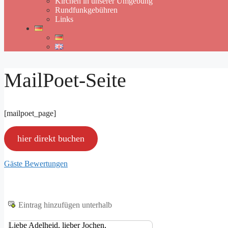
Kirchen in unserer Umgebung
Rundfunkgebühren
Links
MailPoet-Seite
[mailpoet_page]
hier direkt buchen
Gäste Bewertungen